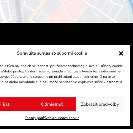
Spravujte súhlas so súbormi cookie
INFORMÁCIE
FAKTURAČNÉ ÚDAJE
nie tých najlepších skúseností používame technológie, ako sú súbory cookie
na.eu
BOVI-RENA s.r.o
 a/alebo prístup k informáciám o zariadení. Súhlas s týmito technológiami nám
ovávať údaje, ako je správanie pri prehliadaní alebo jedinečné ID na tejto
40
Pražská 2, 94911 Nitra
úhlas alebo odvolanie súhlasu môže nepriaznivo ovplyvniť určité vlastnosti a
IČO: 36540081
DIČ: 2020148900
Prijať
Odmietnuť
Zobraziť predvoľby
IČ DPH: SK2020148900
Zásady používania súborov cookie