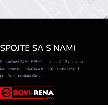
SPOJTE SA S NAMI
Spoločnosť BOVI-RENA, s.r.o. sa už 22 rokov zaoberá
tampónovou potlačou a montážou vpichovacích
pomôcok pre diabetikov.