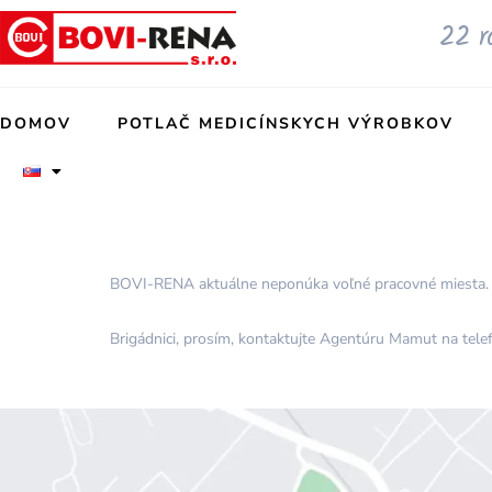
Preskočiť
22 r
na
obsah
DOMOV
POTLAČ MEDICÍNSKYCH VÝROBKOV
BOVI-RENA aktuálne neponúka voľné pracovné miesta.
Brigádnici, prosím, kontaktujte Agentúru Mamut na te