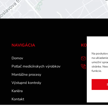
NAVIGÁCIA
KONTAKTNÉ 
Na poskytova
Domov
info@bovire
na ukladanie
umožní sprac
Potlač medicínskych výrobkov
037/65241
stránke. Nes
funkcie.
Montážne procesy
Výstupné kontroly
Kariéra
Kontakt